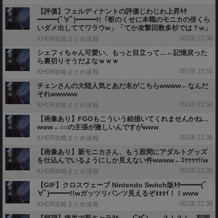
【評価】フェルディナントの評価じわじわ上昇ｷﾀ
━━━(ﾟ∀ﾟ)━━━!!「斬のくせに本職のモニカの倍くら
いダメ出しててワラウw」「てか攻撃回数多杉では？w」
05/28 23:00
KHDR攻略まとめ速報
シェフィちゃん可愛い、もっと目立って…←記憶戻った
ら裏切りそうだよなｗｗｗ
05/28 22:50
KHDR攻略まとめ速報
チェンさんの大陸人気とあだ名がこちらwwww←なんだ
それwwwww
05/28 22:50
KHDR攻略まとめ速報
【画像あり】FGOもこういう絵描いてくれませんかね…
www←○○の主張が激しいんですがwww
05/28 22:38
KHDR攻略まとめ速報
【画像あり】新モニカさん、もう股間にアダルトグッズ
を仕込んでいるようにしか見えない件wwww←ｴｯｯｯｯ!!w
05/28 22:30
KHDR攻略まとめ速報
【GIF】クロスウェーブ Nintendo Switch版ｷﾀ━━━(ﾟ
∀ﾟ)━━━!!wガッツリパンツ見えるぞｫｫｫｲ！！www
05/28 22:30
KHDR攻略まとめ速報