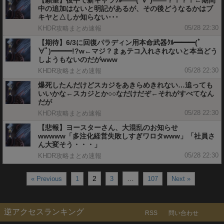
【願望】後半で新キャラｸﾙ――(ﾟ∀ﾟ)――？！？！←期間
中の追加はないと明記があるが、その後どうなるかはブ
キヤと△しか知らない･･･
05/28 22:30
KHDR攻略まとめ速報
【期待】6/3に回復パラディン用本命武器ｸﾙ━━━(ﾟ
∀ﾟ)━━━!?w←マジ？まぁテコ入れされないと本当どう
しようもないのだがwww
05/28 22:30
KHDR攻略まとめ速報
爆死したんだけどスカジをあきらめきれない…追っても
いいかな←スカジとか○○なだけだぞ←それがすべてなん
だが
05/28 22:30
KHDR攻略まとめ速報
【悲報】ヨースターさん、大混乱のお知らせ
wwwww「多注化経営失敗しすぎワロタwww」「社員さ
ん大変そう・・・」
05/28 22:30
KHDR攻略まとめ速報
2
…
« Previous
1
3
107
Next »
逆アクセスランキング
RSS
問い合わせ