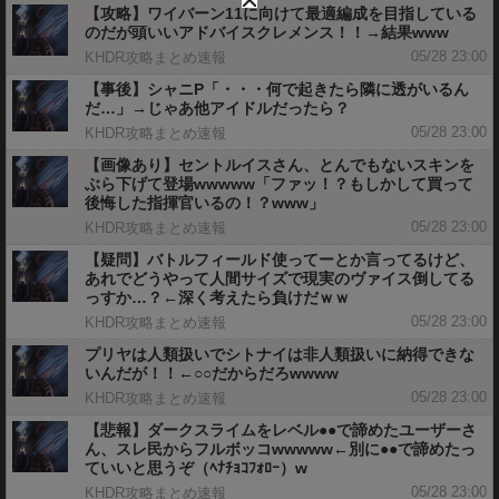
【攻略】ワイバーン11に向けて最適編成を目指している
のだが頭いいアドバイスクレメンス！！→結果www
05/28 23:00
KHDR攻略まとめ速報
【事後】シャニP「・・・何で起きたら隣に透がいるん
だ…」→じゃあ他アイドルだったら？
05/28 23:00
KHDR攻略まとめ速報
【画像あり】セントルイスさん、とんでもないスキンを
ぶら下げて登場wwwww「ファッ！？もしかして買って
後悔した指揮官いるの！？www」
05/28 23:00
KHDR攻略まとめ速報
【疑問】バトルフィールド使ってーとか言ってるけど、
あれでどうやって人間サイズで現実のヴァイス倒してる
っすか…？←深く考えたら負けだｗｗ
05/28 23:00
KHDR攻略まとめ速報
プリヤは人類扱いでシトナイは非人類扱いに納得できな
いんだが！！←○○だからだろwwww
05/28 23:00
KHDR攻略まとめ速報
【悲報】ダークスライムをレベル●●で諦めたユーザーさ
ん、スレ民からフルボッコwwwww←別に●●で諦めたっ
ていいと思うぞ（ﾍﾅﾁｮｺﾌｫﾛｰ）w
05/28 23:00
KHDR攻略まとめ速報