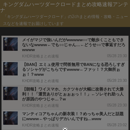
キングダムハーツダークロードまとめ攻略速報アンテ
ナ
「キングダムハーツダークロード」の2chまとめ情報・攻略・ニュー
スなどを速報でお届けしています
メイがマジで強いんだがwwwww○○で敵歩くこともでき
ないなwwww←でも○○じゃん…←どうせ○○で掌返すだろ
wwww
05/28 23:30
KHDR攻略まとめ速報
【BAN】エミュ使用で問答無用でBANになる恐ろしすぎ
るソシャゲがこちらですwwww←ファッ！？大御所ぉ
ぉ！？www
05/28 23:30
KHDR攻略まとめ速報
【朗報】ワイスマホ、カクツキが大幅に改善されて大勝
利！！「運営ありがとぉぉぉっ！！」←ソレそれ助っ人
が原因のやつじゃ…？w
05/28 23:30
KHDR攻略まとめ速報
マンティコアちゃんの新衣装！？めっちゃ美人だと話題
にwwww←やっぱりデカいんですね…www
05/28 23:02
KHDR攻略まとめ速報