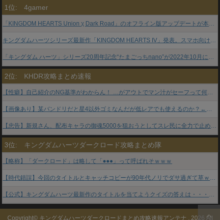
1位:
4gamer
「KINGDOM HEARTS Union χ Dark Road」のオフライン版アップデートが本日リリース
キングダムハーツシリーズ最新作「KINGDOM HEARTS IV」発表。スマホ向け「KINGDOM HEARTS Missing-Link」もリリースへ
「キングダム ハーツ」シリーズ20周年記念“たまごっちnano”が2022年10月に発売決定
2位:
KHDR攻略まとめ速報
【性癖】自己紹介のNG基準がわからん！ …がアウトでマン汁がセーフって何だよ…←マン汁は公式用語やぞｗｗｗｗｗ
【画像あり】某バンドリだと星4以外ゴミなんだが低レアでも使えるのか？←石温存無課金でもクラウンコンプできる程度のぬるさやぞｗｗｗ
【忠告】新規さん、配布キャラの御魂5000を狙おうとしてスレ民に全力で止められる！何があっても最優先はガチャキャラ御魂と心！！！
3位:
キングダムハーツダークロード攻略まとめ隊
【略称】「ダークロード」は略して「●●●」って呼ばれそｗｗｗ
【時代錯誤】今回のタイトルとキャッチコピーが90年代ノリでダサ過ぎて草ｗｗｗ 厨二病卒業しろよ・・・
【公式】キングダムハーツ最新作のタイトルを当てようクイズの答えは・・・正解者はいたかな？
Copyright© キングダムハーツダークロードまとめ攻略速報アンテナ , 2026 All