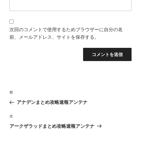
次回のコメントで使用するためブラウザーに自分の名
前、メールアドレス、サイトを保存する。
投
過
前
稿
去
アナデンまとめ攻略速報アンテナ
ナ
の
ビ
投
次
次
稿
ゲ
の
アークザラッドまとめ攻略速報アンテナ
投
ー
稿