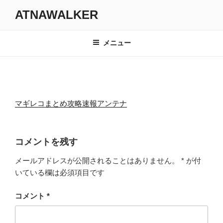
コ
ATNAWALKER
ン
テ
ン
メニュー
ツ
へ
ス
キ
ッ
マギレコまとめ攻略速報アンテナ
プ
コメントを残す
メールアドレスが公開されることはありません。
*
が付
いている欄は必須項目です
コメント
*