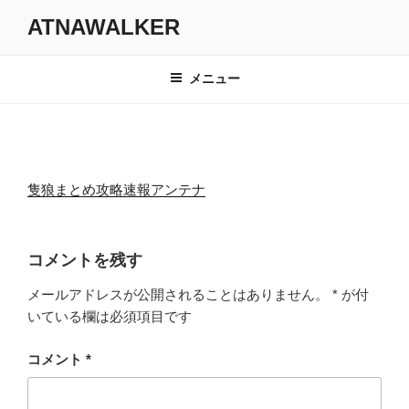
コ
ATNAWALKER
ン
テ
ン
メニュー
ツ
へ
ス
キ
ッ
隻狼まとめ攻略速報アンテナ
プ
コメントを残す
メールアドレスが公開されることはありません。
*
が付
いている欄は必須項目です
コメント
*