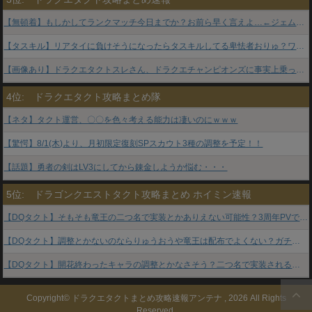
【無頓着】もしかしてランクマッチ今日までか？お前ら早く言えよ…←ジェム失うことになるけどまあいいわw
【タスキル】リアタイに負けそうになったらタスキルしてる卑怯者おりゅ？ワイやでｗｗｗｗ←オマ俺ｗｗｗｗ
【画像あり】ドラクエタクトスレさん、ドラクエチャンピオンズに事実上乗っ取られてしまうｗｗｗ←悲しくね涙が止まらんｗｗｗ
4位:
ドラクエタクト攻略まとめ隊
【ネタ】タクト運営、〇〇を色々考える能力は凄いのにｗｗｗ
【驚愕】8/1(木)より、月初限定復刻SPスカウト3種の調整を予定！！
【話題】勇者の剣はLV3にしてから錬金しようか悩む・・・
5位:
ドラゴンクエストタクト攻略まとめ ホイミン速報
【DQタクト】そもそも竜王の二つ名で実装とかありえない可能性？3周年PVでもミルドラース全くノータッチだもんなｗｗｗ
【DQタクト】調整とかないのならりゅうおうや竜王は配布でよくない？ガチャ産といってももはや活躍出来ないしなｗｗｗ
【DQタクト】開花終わったキャラの調整とかなさそう？二つ名で実装されるからありえないぞｗｗｗ
Copyright© ドラクエタクトまとめ攻略速報アンテナ , 2026 All Rights
Reserved.