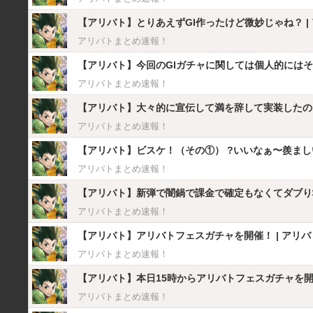
【アリバト】とりあえずGI作ったけど微妙じゃね？ | 
アリバトまとめ速報！
【アリバト】今回のGIガチャに関しては個人的にはそこ
アリバトまとめ速報！
【アリバト】大々的に宣伝して満を辞して実装したのにし
アリバトまとめ速報！
【アリバト】ビスケ！（その①） ?いいなぁ〜羨まし
アリバトまとめ速報！
【アリバト】新弾で闇鍋で課金で確定もなくてダブり救済
アリバトまとめ速報！
【アリバト】アリバトフェスガチャを開催！ | アリバト
アリバトまとめ速報！
【アリバト】本日15時からアリバトフェスガチャを開催予
アリバトまとめ速報！