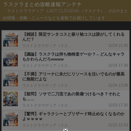
ラスクラまとめ攻略速報アンテナ
「ラストクラウディア -LAST CLOUDIA-（ラスクラ）」の2chまと
め情報・攻略・ニュースなどを速報でお届けしています
【雑談】限定サンタコスと振り袖コスは誰がしてくれる
んだ？
11/24 21:00
ラストクラウディア（ラスクラ）攻略まとめGS
【議論】ラスクラは持ち物検査ゲーか？←どんなキャラ
もかわらんだろwwww
11/24 17:30
ラストクラウディア（ラスクラ）攻略まとめGS
【不満】アリーナに未だにリソースを注いでるのが最高
に無能だよな
11/24 13:08
ラストクラウディア（ラスクラ）攻略まとめGS
【疑問】ソサで二刀流であの装備つけるべき？それと
も……
11/23 17:30
ラストクラウディア（ラスクラ）攻略まとめGS
【驚愕】ギャラクシーとブリザード時止めなくなるのか
よｗｗｗｗ
11/23 12:53
ラストクラウディア（ラスクラ）攻略まとめGS