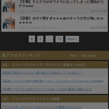
【不満】ラスクラがオワクラになってしまった理由がコ
チラwww
11/18 18:00
ラストクラウディア（ラスクラ）攻略まとめGS
【悲報】ポポイ弱すぎｗｗｗあのキャラの方が強いわｗ
ｗｗｗｗ
11/18 12:00
ラストクラウディア（ラスクラ）攻略まとめGS
1
…
2
73
Next »
逆アクセスランキング
RSS
問い合わせ
1位:
ラストクラウディア（ラスクラ）攻略まとめGS
【雑談】限定サンタコスと振り袖コスは誰がしてくれるんだ？
【議論】ラスクラは持ち物検査ゲーか？←どんなキャラもかわらんだろwwww
【不満】アリーナに未だにリソースを注いでるのが最高に無能だよな
2位:
ラストクラウディアまとめ速報
【ラスクラ】これパーティは1パーティしか編成できないん？