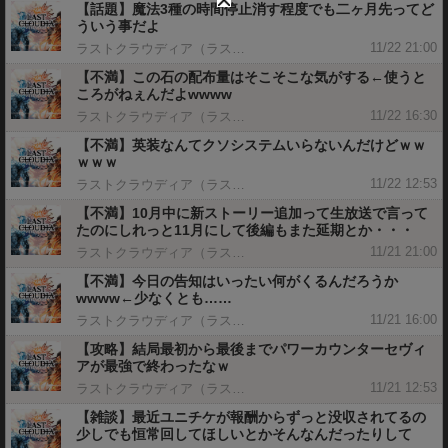
【話題】魔法3種の時間停止消す程度でも二ヶ月先ってど
ういう事だよ
11/22 21:00
ラストクラウディア（ラスクラ）攻略まとめGS
【不満】この石の配布量はそこそこな気がする←使うと
ころがねぇんだよwwww
11/22 16:30
ラストクラウディア（ラスクラ）攻略まとめGS
【不満】英装なんてクソシステムいらないんだけどｗｗ
ｗｗｗ
11/22 12:53
ラストクラウディア（ラスクラ）攻略まとめGS
【不満】10月中に新ストーリー追加って生放送で言って
たのにしれっと11月にして後編もまた延期とか・・・
11/21 21:00
ラストクラウディア（ラスクラ）攻略まとめGS
【不満】今日の告知はいったい何がくるんだろうか
wwww←少なくとも……
11/21 16:00
ラストクラウディア（ラスクラ）攻略まとめGS
【攻略】結局最初から最後までパワーカウンターセヴィ
アが最強で終わったなｗ
11/21 12:53
ラストクラウディア（ラスクラ）攻略まとめGS
【雑談】最近ユニチケが報酬からずっと没収されてるの
少しでも恒常回してほしいとかそんなんだったりして