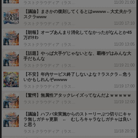
11/20 21:00
ラストクラウディア（ラスクラ）攻略まとめGS
【議論】まさかの復刻してくるとはwwww←大丈夫かラ
スクラwww
11/20 17:10
ラストクラウディア（ラスクラ）攻略まとめGS
【朗報】オーブあんまり消化してなかったがなんとか45
万ｵﾜﾀわ
11/20 13:05
ラストクラウディア（ラスクラ）攻略まとめGS
【話題】やっぱ大手ゲじゃないとな、覇権ゲはみんな大
手だもんな
11/19 21:00
ラストクラウディア（ラスクラ）攻略まとめGS
【不安】年内サービス終了しないよな？ラスクラ←危う
いかもしれんぞwwww
11/19 17:00
ラストクラウディア（ラスクラ）攻略まとめGS
【驚愕】無属性アタックレイズってなんだよｗｗｗｗｗ
11/19 12:00
ラストクラウディア（ラスクラ）攻略まとめGS
【議論】ハフバ未実施からのストーリーぶつ切りにキャ
ラ無しガチャ更新 ← むしろキャラなしガチャは良い
と思う
11/18 20:30
ラストクラウディア（ラスクラ）攻略まとめGS