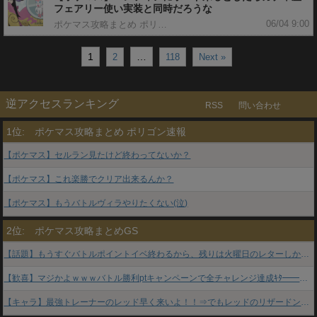
フェアリー使い実装と同時だろうな
06/04 9:00
ポケマス攻略まとめ ポリゴン速報
1
…
2
118
Next »
逆アクセスランキング
RSS
問い合わせ
1位:
ポケマス攻略まとめ ポリゴン速報
【ポケマス】セルラン見たけど終わってないか？
【ポケマス】これ楽勝でクリア出来るんか？
【ポケマス】もうバトルヴィラやりたくない(泣)
2位:
ポケマス攻略まとめGS
【話題】もうすぐバトルポイントイベ終わるから、残りは火曜日のレターしか楽しみが無いな⇒果たしてどうなるのか…？
【歓喜】マジかよｗｗｗバトル勝利ptキャンペーンで全チャレンジ達成ｷﾀ━━━━(ﾟ∀ﾟ)━━━━!!
【キャラ】最強トレーナーのレッド早く来いよ！！⇒でもレッドのリザードンとか〇〇だし、来ちゃったらあのキャラ参加出来なくない？ｗｗｗ